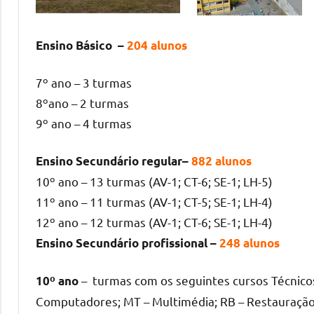
Ensino Básico
–
204 alunos
7º ano – 3 turmas
8ºano – 2 turmas
9º ano – 4 turmas
Ensino Secundário regular
–
882 alunos
10º ano – 13 turmas (AV-1; CT-6; SE-1; LH-5)
11º ano – 11 turmas (AV-1; CT-5; SE-1; LH-4)
12º ano – 12 turmas (AV-1; CT-6; SE-1; LH-4)
Ensino Secundário profissional
–
248 alunos
– turmas com os seguintes cursos Técnicos:
10º ano
Computadores; MT – Multimédia; RB – Restauração