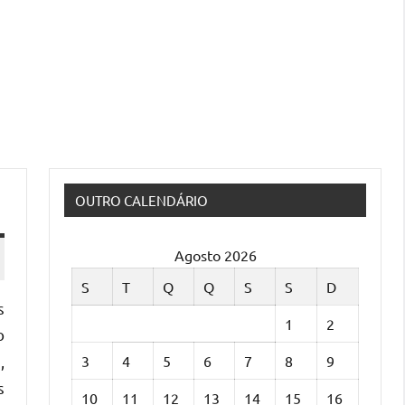
OUTRO CALENDÁRIO
Agosto 2026
S
T
Q
Q
S
S
D
s
1
2
o
3
4
5
6
7
8
9
,
s
10
11
12
13
14
15
16