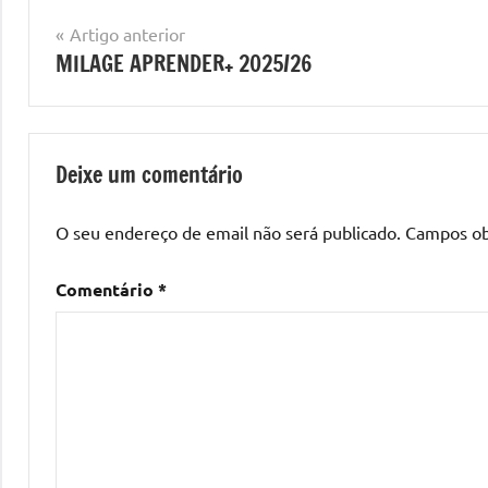
Navegação
Artigo anterior
MILAGE APRENDER+ 2025/26
de
artigos
Deixe um comentário
O seu endereço de email não será publicado.
Campos ob
Comentário
*