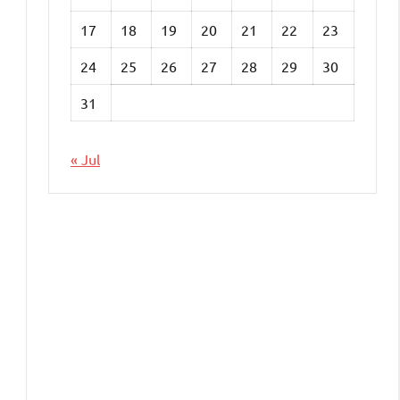
17
18
19
20
21
22
23
24
25
26
27
28
29
30
31
« Jul