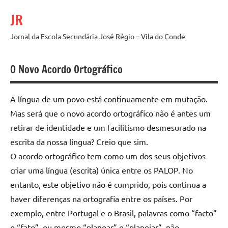
Saltar
JR
para
o
Jornal da Escola Secundária José Régio – Vila do Conde
conteúdo
O Novo Acordo Ortográfico
A língua de um povo está continuamente em mutação.
Mas será que o novo acordo ortográfico não é antes um
retirar de identidade e um facilitismo desmesurado na
escrita da nossa língua? Creio que sim.
O acordo ortográfico tem como um dos seus objetivos
criar uma língua (escrita) única entre os PALOP. No
entanto, este objetivo não é cumprido, pois continua a
haver diferenças na ortografia entre os países. Por
exemplo, entre Portugal e o Brasil, palavras como “facto”
e “fato”, ou mesmo “planear” e “planejar”, não