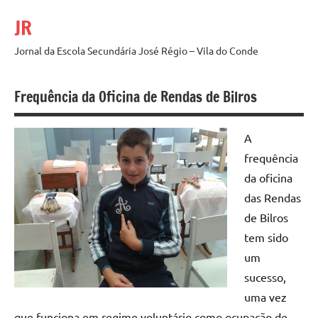
Saltar
JR
para
o
Jornal da Escola Secundária José Régio – Vila do Conde
conteúdo
Frequência da Oficina de Rendas de Bilros
A
frequência
da oficina
das Rendas
de Bilros
tem sido
um
sucesso,
uma vez
que funciona em regime voluntário como ocupação de