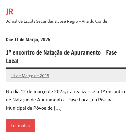
Saltar
JR
para
o
Jornal da Escola Secundária José Régio – Vila do Conde
conteúdo
Dia:
11 de Março, 2025
1º encontro de Natação de Apuramento – Fase
Local
11 de Março de 2025
admin
Sem
comentários
No dia 12 de março de 2025, irá realizar-se o 1º encontro
de Natação de Apuramento – Fase Local, na Piscina
Municipal da Póvoa de […]
Ler mais